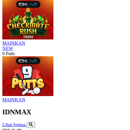
MAINKAN
NEW
9 Putts
MAINKAN
IDNMAX
Lihat Semua