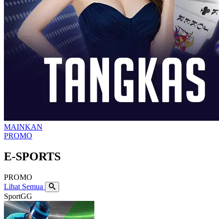
MAINKAN
PROMO
E-SPORTS
PROMO
Lihat Semua
SportGG