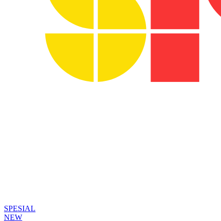
SPESIAL
NEW