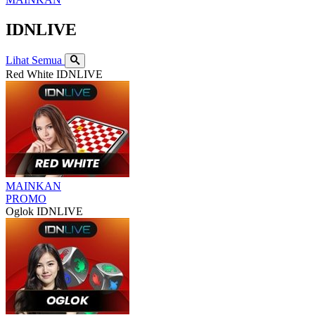
IDNLIVE
Lihat Semua
Red White IDNLIVE
MAINKAN
PROMO
Oglok IDNLIVE