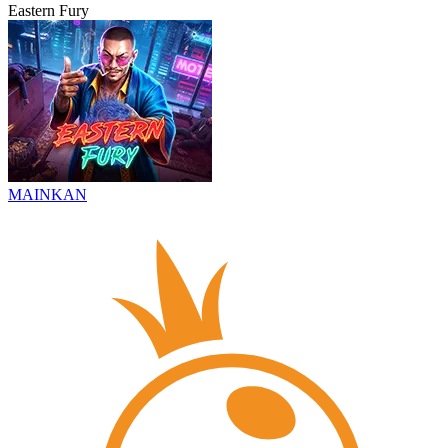
Eastern Fury
MAINKAN