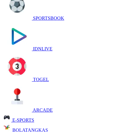
SPORTSBOOK
IDNLIVE
TOGEL
ARCADE
E-SPORTS
BOLATANGKAS