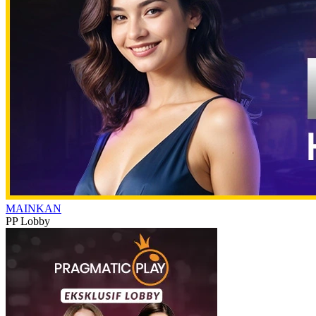
MAINKAN
PP Lobby