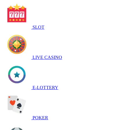
SLOT
LIVE CASINO
E-LOTTERY
POKER