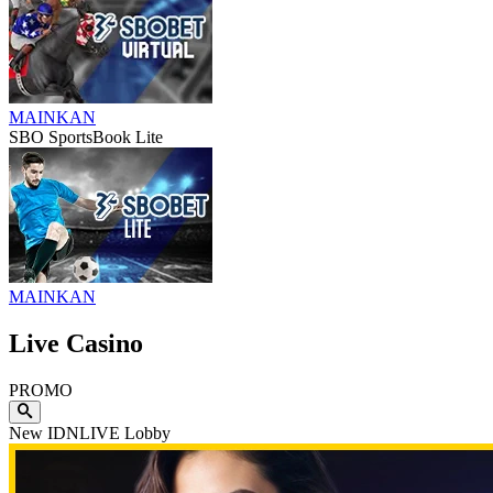
MAINKAN
SBO SportsBook Lite
MAINKAN
Live Casino
PROMO
New IDNLIVE Lobby