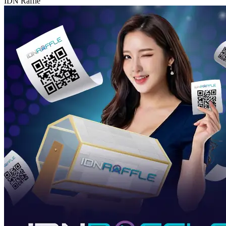
IDN Raffle